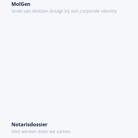
MolGen
Groei van MolGen draagt bij aan corporate identity
Notarisdossier
Slim werken doen we samen