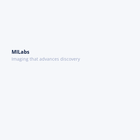
MILabs
Imaging that advances discovery