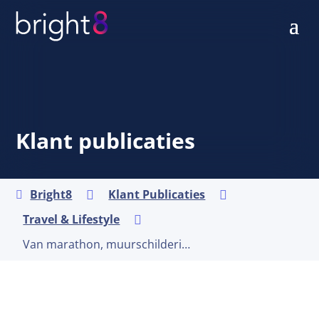
Klant publicaties
Bright8
Klant Publicaties



Travel & Lifestyle

Van marathon, muurschildering tot hotspot: de veelzijdigheid van Curaçao verrast je!