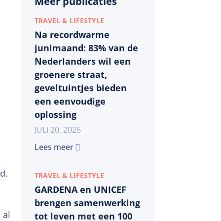
Meer publicaties
TRAVEL & LIFESTYLE
Na recordwarme
junimaand: 83% van de
Nederlanders wil een
groenere straat,
geveltuintjes bieden
een eenvoudige
oplossing
JULI 20, 2026
Lees meer
d.
TRAVEL & LIFESTYLE
GARDENA en UNICEF
n
brengen samenwerking
 al
tot leven met een 100