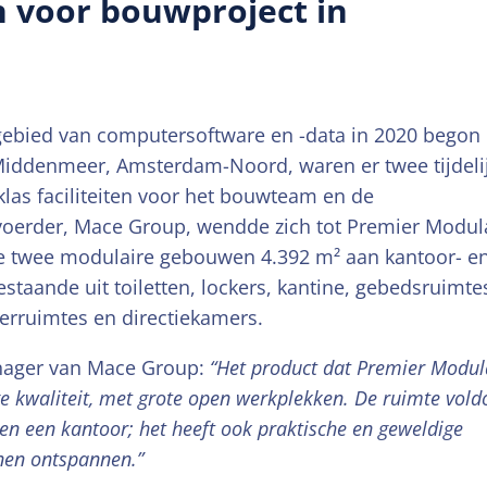
n voor bouwproject in
gebied van computersoftware en -data in 2020 begon
Middenmeer, Amsterdam-Noord, waren er twee tijdeli
las faciliteiten voor het bouwteam en de
tvoerder, Mace Group, wendde zich tot Premier Modul
 de twee modulaire gebouwen 4.392 m² aan kantoor- e
estaande uit toiletten, lockers, kantine, gebedsruimte
erruimtes en directiekamers.
nager van Mace Group:
“Het product dat Premier Modul
ge kwaliteit, met grote open werkplekken. De ruimte vold
en een kantoor; het heeft ook praktische en geweldige
nen ontspannen.”