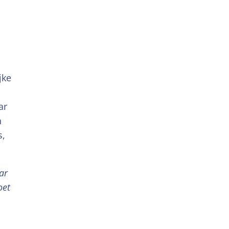
jke
ar
n
s,
ar
oet