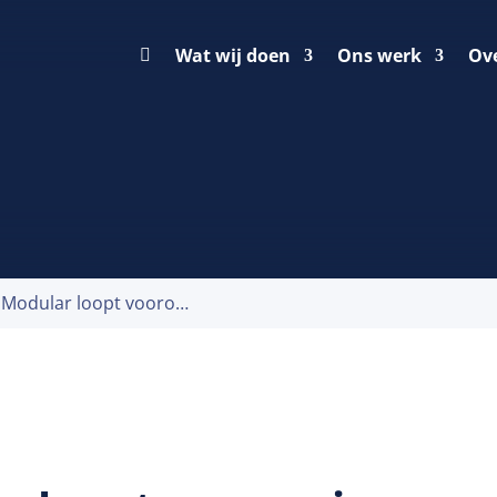
Wat wij doen
Ons werk
Ov
Premier Modular loopt voorop in duurzame transformatie van de bouwsector