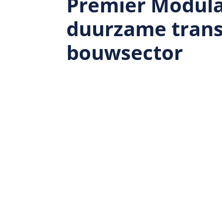
Premier Modula
duurzame trans
bouwsector