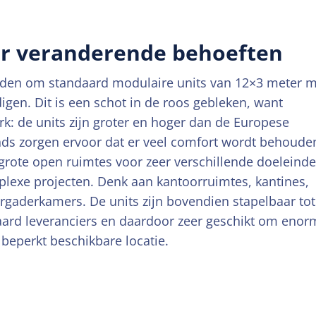
or veranderende behoeften
leden om standaard modulaire units van 12×3 meter 
igen. Dit is een schot in de roos gebleken, want
rk: de units zijn groter en hoger dan de Europese
nds zorgen ervoor dat er veel comfort wordt behoude
grote open ruimtes voor zeer verschillende doeleind
plexe projecten. Denk aan kantoorruimtes, kantines,
gaderkamers. De units zijn bovendien stapelbaar tot
aard leveranciers en daardoor zeer geschikt om enor
 beperkt beschikbare locatie.