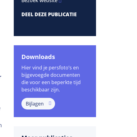
Bezoek website
DEEL DEZE PUBLICATIE
Downloads
e
Hier vind je persfoto’s en
bijgevoegde documenten
r
die voor een beperkte tijd
beschikbaar zijn.
Bijlagen
e
n